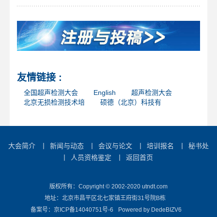
友情链接 :
全国超声检测大会
English
超声检测大会
北京无损检测技术培
硕德（北京）科技有
大会简介
丨
新闻与动态
丨
会议与论文
丨
培训报名
丨
秘书处
丨
人员资格鉴定
丨
返回首页
版权所有：Copyright © 2002-2020 utndt.com
地址：北京市昌平区北七家镇王府街31号院B栋
备案号：
京ICP备14040751号-6
Powered by
DedeBIZV6