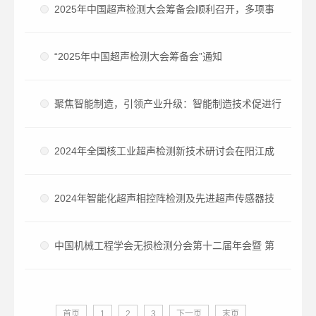
2025年中国超声检测大会筹备会顺利召开，多项事
宜稳步推进
“2025年中国超声检测大会筹备会”通知
聚焦智能制造，引领产业升级：智能制造技术促进行
业转型升级报告会在京召开
2024年全国核工业超声检测新技术研讨会在阳江成
功举办
2024年智能化超声相控阵检测及先进超声传感器技
术交流会在长沙成功召开
中国机械工程学会无损检测分会第十二届年会暨 第
二十七届中国国际质量控制
首页
1
2
3
下一页
末页