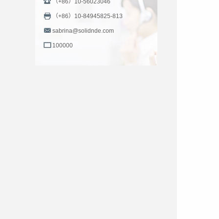
（+86）10-56023046
（+86）10-84945825-813
sabrina@solidnde.com
100000