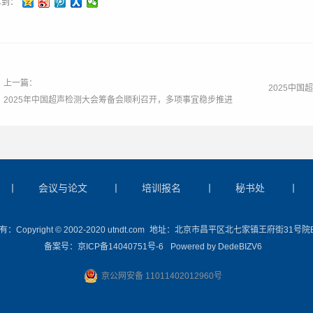
享到：
上一篇：
2025中
2025年中国超声检测大会筹备会顺利召开，多项事宜稳步推进
丨
会议与论文
丨
培训报名
丨
秘书处
丨
Copyright © 2002-2020 utndt.com
地址：北京市昌平区北七家镇王府街31号院
备案号：
京ICP备14040751号-6
Powered by
DedeBIZV6
京公网安备 11011402012960号