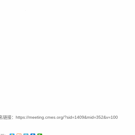
接：https://meeting.cmes.org/?sid=1409&mid=352&v=100