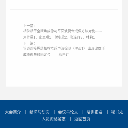
上一篇：
相位相干全聚焦成像与平面波复合成像方法对比------
刘梓昱1，史思琪1，付冬欣2，张东辉3，林莉1
下一篇：
管道对接焊缝相控阵超声波检测（PAUT） 山形波群形
成原理与缺陷定位-------马世虹
大会简介
丨
新闻与动态
丨
会议与论文
丨
培训报名
丨
秘书处
丨
人员资格鉴定
丨
返回首页