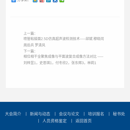
分享到：
上一篇：
喷管粘接面2.5D仿真超声波检测技术-----邱斌 穆晓闰
周后兵 罗清风
下一篇：
相位相干全聚焦成像与平面波复合成像方法对比 -----
刘梓昱1，史思琪1，付冬欣2，张东辉3，林莉1
大会简介
丨
新闻与动态
丨
会议与论文
丨
培训报名
丨
秘书处
丨
人员资格鉴定
丨
返回首页